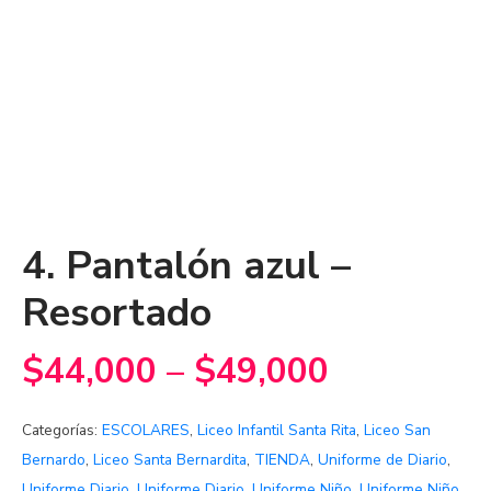
4. Pantalón azul –
Resortado
$
44,000
–
$
49,000
Categorías:
ESCOLARES
,
Liceo Infantil Santa Rita
,
Liceo San
Bernardo
,
Liceo Santa Bernardita
,
TIENDA
,
Uniforme de Diario
,
Uniforme Diario
,
Uniforme Diario
,
Uniforme Niño
,
Uniforme Niño
,