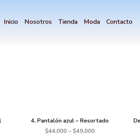
Inicio
Nosotros
Tienda
Moda
Contacto
l
4. Pantalón azul – Resortado
De
$
44,000
–
$
49,000